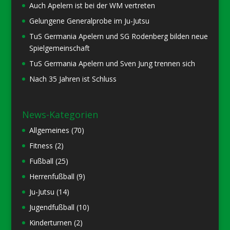
Auch Apelern ist bei der WM vertreten
Gelungene Generalprobe im Ju-Jutsu
TuS Germania Apelern und SG Rodenberg bilden neue
Spielgemeinschaft
TuS Germania Apelern und Sven Jung trennen sich
Nach 35 Jahren ist Schluss
News-Kategorien
Allgemeines
(70)
Fitness
(2)
Fußball
(25)
Herrenfußball
(9)
Ju-Jutsu
(14)
Jugendfußball
(10)
Kinderturnen
(2)