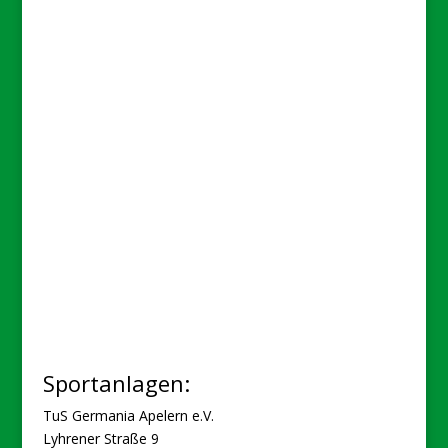
Sportanlagen:
TuS Germania Apelern e.V.
Lyhrener Straße 9