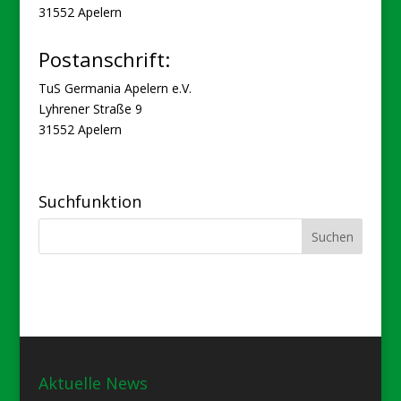
31552 Apelern
Postanschrift:
TuS Germania Apelern e.V.
Lyhrener Straße 9
31552 Apelern
Suchfunktion
Aktuelle News