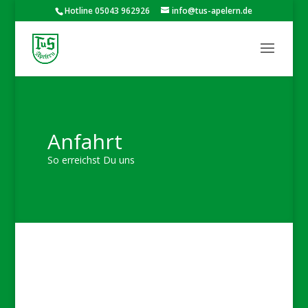
Hotline 05043 962926
info@tus-apelern.de
Anfahrt
So erreichst Du uns