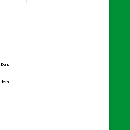
!
Das
endem