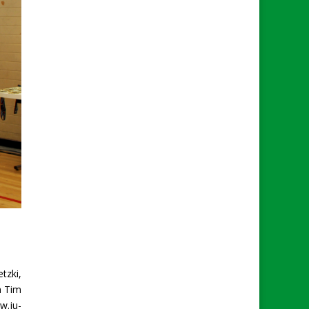
tzki,
h Tim
w.ju-