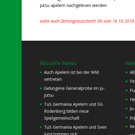
jutsu-apelern nachgelesen werden.
siehe auch Zeitungsausschnitt SN vom 16.10.2018 
Aktuelle News
New
Auch Apelern ist bei der WM
Al
vertreten
Fi
Gelungene Generalprobe im Ju-
Fu
Jutsu
He
TuS Germania Apelern und SG
Ju
Rodenberg bilden neue
Ju
Spielgemeinschaft
Ki
TuS Germania Apelern und Sven
Jung trennen sich