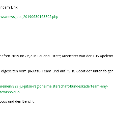
gendem Link:
/news/news_det_20190630163805.php
chaften 2019 im
Dojo
in Lauenau statt; Ausrichter war der TuS Apelern
n Folgeseiten vom Ju-Jutsu-Team und auf "SHG-Sport.de" unter folg
ereinen/829-ju-jutsu-regionalmeisterschaft-bundeskaderteam-eny-
-gewinnt-duo
otos und den Bericht!.