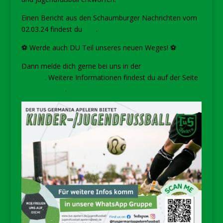
Einen Bericht aus den Schaumburger Nachrichten vom
02.03.24 findest du
hier
.
⚽
Werde auch DU Teil unseres neuen Weges!
⚽
Dann melde dich gerne bei uns in der
Whatsapp-
Gruppe
. Weitere Informationen findest du auf der Seite
Jugendfußball
.