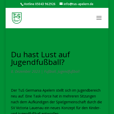
Hotline 05043 962926
info@tus-apelern.de
Du hast Lust auf
Jugendfußball?
8. Dezember 2023
|
Fußball
,
Jugendfußball
Der TuS Germania Apelern stellt sich im Jugendbereich
neu auf. Eine Task-Force hat in mehreren Sitzungen
nach dem Aufkündigen der Spielgemeinschaft durch die
SV Victoria Lauenau ein neues Konzept für den Kinder-
und Jugendfußball entworfen.